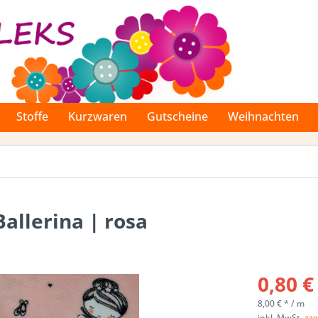
Stoffe
Kurzwaren
Gutscheine
Weihnachten
Ballerina | rosa
0,80 €
8,00 € * / m
inkl. MwSt.
zzg