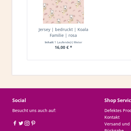
Jersey | bedruckt | Koala
Familie | rosa
Inhalt
1 Laufende(r) Meter
16,00 € *
Social
Shop Servi
Besucht uns auch auf:
Defektes Pro
Kontakt
Versand und
Rückgabe