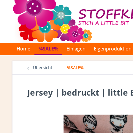
Home
%SALE%
Einlagen
Eigenproduktion
Übersicht
%SALE%
Jersey | bedruckt | little 