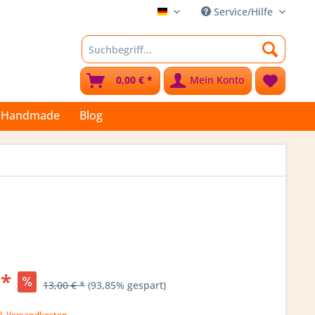
Service/Hilfe
Stoffkleks
0,00 € *
Mein Konto
Handmade
Blog
 *
13,00 € *
(93,85% gespart)
l. Versandkosten