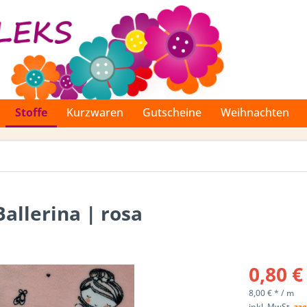
Stoffe
Kurzwaren
Gutscheine
Weihnachten
Ballerina | rosa
0,80 €
8,00 € * / m
inkl. MwSt.
zzg