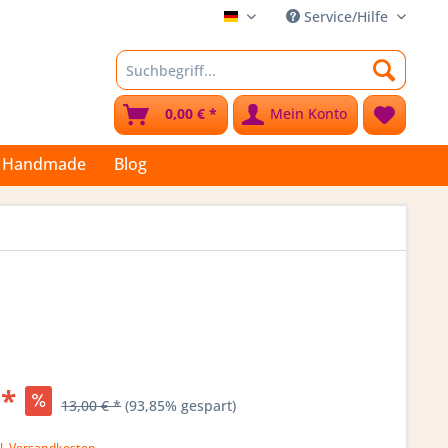
Service/Hilfe
Stoffkleks
0,00 € *
Mein Konto
Handmade
Blog
 *
13,00 € *
(93,85% gespart)
l. Versandkosten