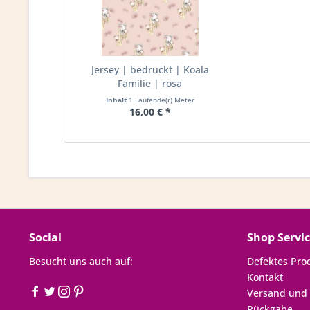
Jersey | bedruckt | Koala
Familie | rosa
Inhalt
1 Laufende(r) Meter
16,00 € *
Social
Shop Servi
Besucht uns auch auf:
Defektes Pro
Kontakt
Versand und
Rückgabe