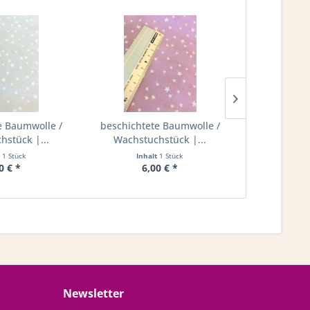
e Baumwolle /
beschichtete Baumwolle /
beschichte
hstück |...
Wachstuchstück |...
Wachstuchs
t
1 Stück
Inhalt
1 Stück
Inha
0 € *
6,00 € *
6,
Newsletter