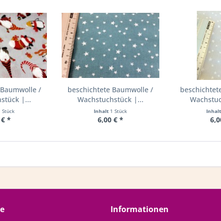
 Baumwolle /
beschichtete Baumwolle /
beschichtet
tück |...
Wachstuchstück |...
Wachstuc
1 Stück
Inhalt
1 Stück
Inhal
 € *
6,00 € *
6,0
ce
Informationen