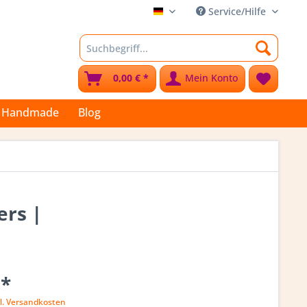
Service/Hilfe
Stoffkleks
0,00 € *
Mein Konto
Handmade
Blog
ers |
 *
l. Versandkosten