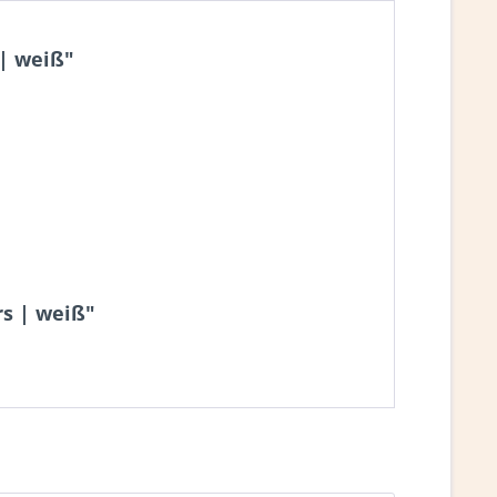
| weiß"
rs | weiß"