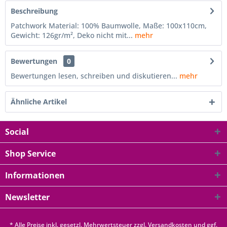
Beschreibung
Patchwork Material: 100% Baumwolle, Maße: 100x110cm,
Gewicht: 126gr/m², Deko nicht mit...
mehr
Bewertungen
0
Bewertungen lesen, schreiben und diskutieren...
mehr
Ähnliche Artikel
Social
Shop Service
Informationen
Newsletter
* Alle Preise inkl. gesetzl. Mehrwertsteuer zzgl.
Versandkosten
und ggf.