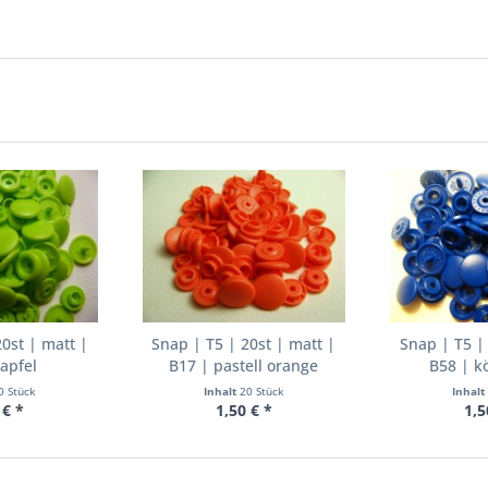
0st | matt |
Snap | T5 | 20st | matt |
Snap | T5 |
apfel
B17 | pastell orange
B58 | k
0 Stück
Inhalt
20 Stück
Inhalt
 € *
1,50 € *
1,5