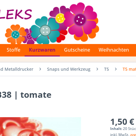
Stoffe
Kurzwaren
Gutscheine
Weihnachten
d Metalldrucker
Snaps und Werkzeug
T5
T5 mat
 B38 | tomate
1,50 €
Inhalt:
20 Stü
inkl. MwSt.
zzg