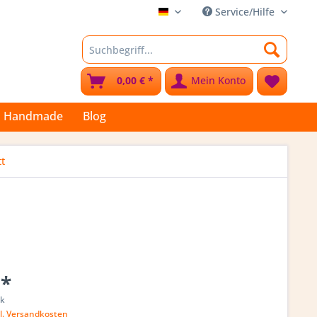
Service/Hilfe
Stoffkleks
0,00 € *
Mein Konto
Handmade
Blog
t
 *
ck
l. Versandkosten