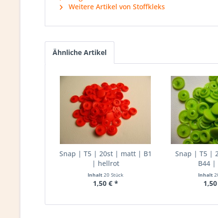
Weitere Artikel von Stoffkleks
Ähnliche Artikel
Snap | T5 | 20st | matt | B1
Snap | T5 | 2
| hellrot
B44 | 
Inhalt
20 Stück
Inhalt
2
1,50 € *
1,50