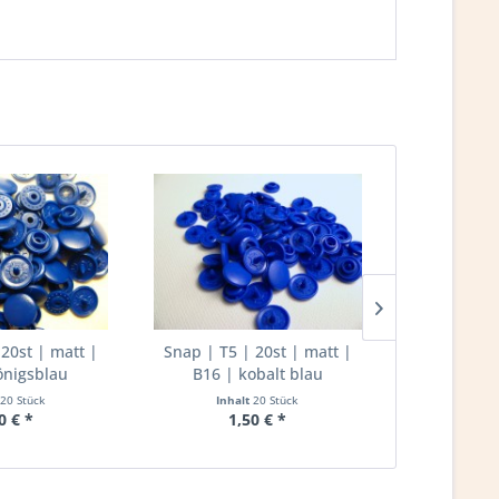
 20st | matt |
Snap | T5 | 20st | matt |
Snap | T5 
önigsblau
B16 | kobalt blau
B43 |
20 Stück
Inhalt
20 Stück
Inha
0 € *
1,50 € *
1,