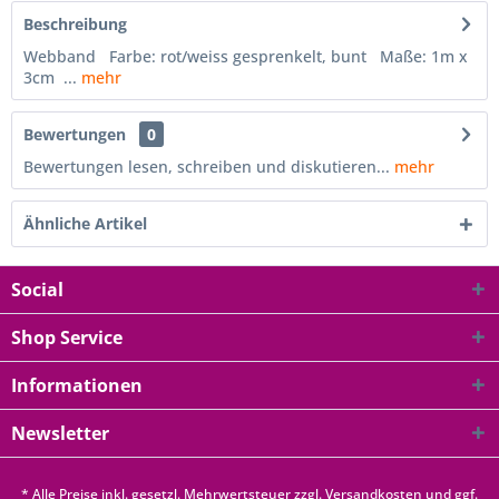
Beschreibung
Webband Farbe: rot/weiss gesprenkelt, bunt Maße: 1m x
3cm ...
mehr
Bewertungen
0
Bewertungen lesen, schreiben und diskutieren...
mehr
Ähnliche Artikel
Social
Shop Service
Informationen
Newsletter
* Alle Preise inkl. gesetzl. Mehrwertsteuer zzgl.
Versandkosten
und ggf.