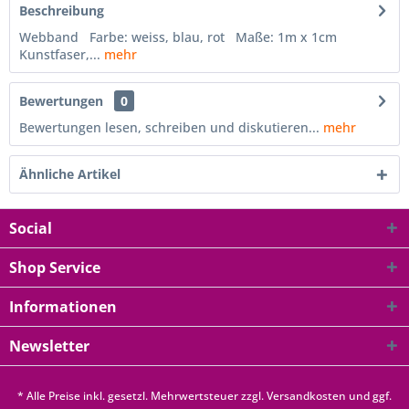
Beschreibung
Webband Farbe: weiss, blau, rot Maße: 1m x 1cm
Kunstfaser,...
mehr
Bewertungen
0
Bewertungen lesen, schreiben und diskutieren...
mehr
Ähnliche Artikel
Social
Shop Service
Informationen
Newsletter
* Alle Preise inkl. gesetzl. Mehrwertsteuer zzgl.
Versandkosten
und ggf.