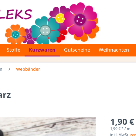
Stoffe
Kurzwaren
Gutscheine
Weihnachten
en
Webbänder
arz
1,90 €
1,90 € * / m
inkl. MwSt.
zzg