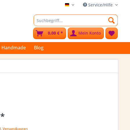
Service/Hilfe
Stoffkleks
0,00 € *
Mein Konto
Handmade
Blog
 *
l. Versandkosten