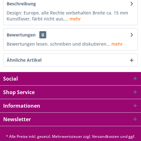
Beschreibung
Design: Europe, alle Rechte vorbehalten Breite ca. 15 mm
Kunstfaser, färbt nicht aus,...
mehr
Bewertungen
0
Bewertungen lesen, schreiben und diskutieren...
mehr
Ähnliche Artikel
Social
Shop Service
Informationen
Newsletter
* Alle Preise inkl. gesetzl. Mehrwertsteuer zzgl.
Versandkosten
und ggf.