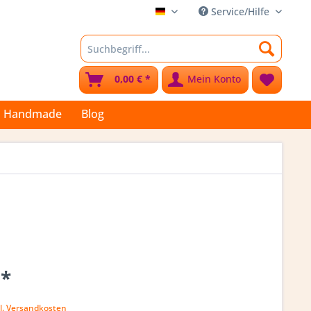
Service/Hilfe
Stoffkleks
0,00 € *
Mein Konto
Handmade
Blog
 *
l. Versandkosten