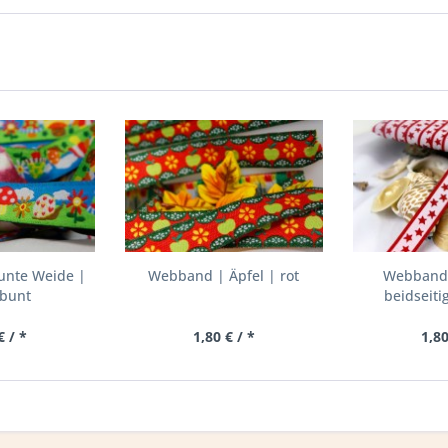
unte Weide |
Webband | Äpfel | rot
Webband 
/bunt
beidseiti
wei
€ / *
1,80 € / *
1,80