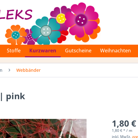
Stoffe
Kurzwaren
Gutscheine
Weihnachten
en
Webbänder
| pink
1,80 €
1,80 € * / m
inkl. MwSt.
zzg