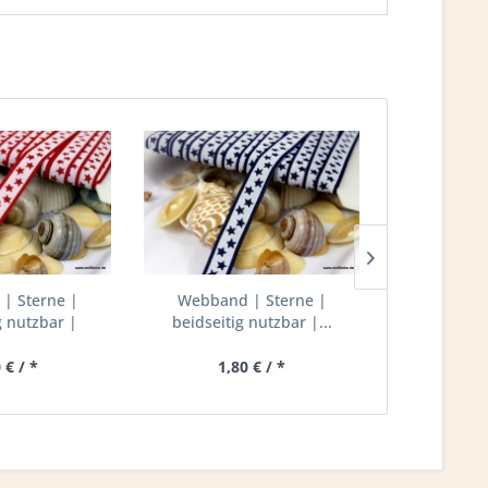
| Sterne |
Webband | Sterne |
Webband |
g nutzbar |
beidseitig nutzbar |...
Punkte |
ss/rot
 € / *
1,80 € / *
8,0