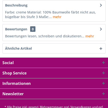
Beschreibung
Farbe: creme Material: 100% Baumwolle färbt nicht aus,
bügelbar bis Stufe 3 Maße:...
mehr
Bewertungen
0
Bewertungen lesen, schreiben und diskutieren...
mehr
Ähnliche Artikel
Social
Shop Service
Informationen
Newsletter
* Alle Preise inkl. gesetzl. Mehrwertsteuer zzgl.
Versandkosten
und ggf.