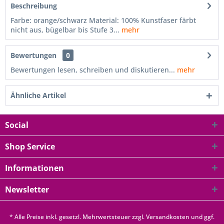
Beschreibung
Farbe: orange/schwarz Material: 100% Kunstfaser färbt
nicht aus, bügelbar bis Stufe 3...
mehr
Bewertungen
0
Bewertungen lesen, schreiben und diskutieren...
mehr
Ähnliche Artikel
Social
Shop Service
Informationen
Newsletter
* Alle Preise inkl. gesetzl. Mehrwertsteuer zzgl.
Versandkosten
und ggf.