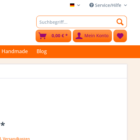
Service/Hilfe
Stoffkleks
0,00 € *
Mein Konto
Handmade
Blog
 *
l. Versandkosten