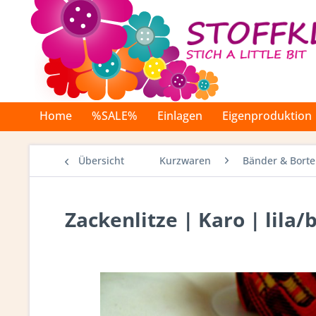
Home
%SALE%
Einlagen
Eigenproduktion
Übersicht
Kurzwaren
Bänder & Bort
Zackenlitze | Karo | lila/