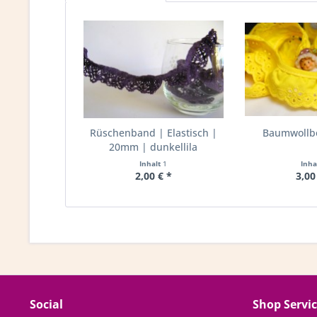
Rüschenband | Elastisch |
Baumwollbo
20mm | dunkellila
Inhalt
1
Inha
2,00 € *
3,00
Social
Shop Servi