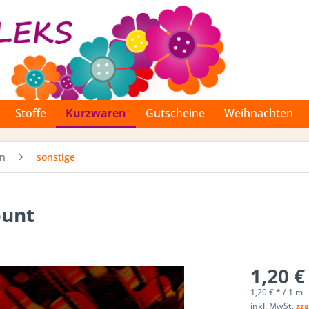
Stoffe
Kurzwaren
Gutscheine
Weihnachten
en
sonstige
bunt
1,20 €
1,20 € * / 1 m
inkl. MwSt.
zzg