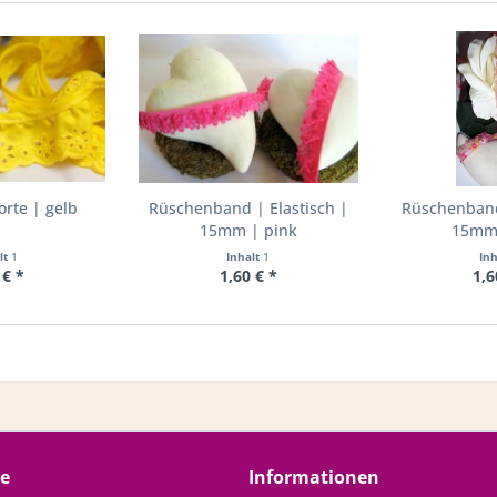
rte | gelb
Rüschenband | Elastisch |
Rüschenband 
15mm | pink
15mm 
lt
1
Inhalt
1
In
 € *
1,60 € *
1,6
ce
Informationen