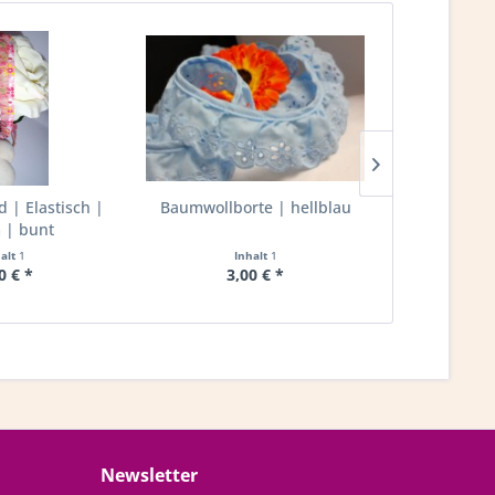
| Elastisch |
Baumwollborte | hellblau
Rüschenband
| bunt
20mm 
halt
1
Inhalt
1
I
0 € *
3,00 € *
2,
Newsletter