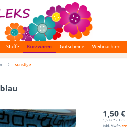
Stoffe
Kurzwaren
Gutscheine
Weihnachten
en
sonstige
 blau
1,50 €
1,50 € * / 1 m
inkl. MwSt.
zzg