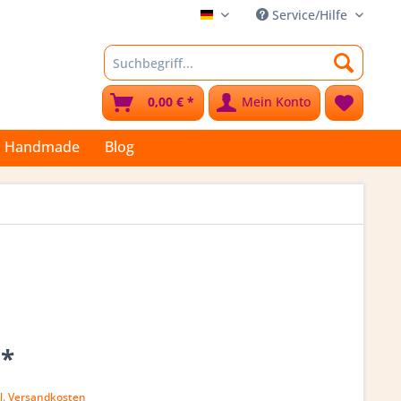
Service/Hilfe
Stoffkleks
0,00 € *
Mein Konto
Handmade
Blog
 *
l. Versandkosten