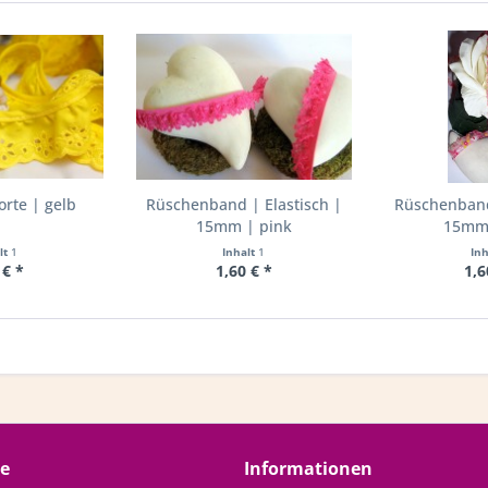
rte | gelb
Rüschenband | Elastisch |
Rüschenband 
15mm | pink
15mm 
lt
1
Inhalt
1
In
 € *
1,60 € *
1,6
ce
Informationen