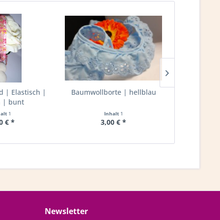
| Elastisch |
Baumwollborte | hellblau
Rüschenband
| bunt
20mm 
halt
1
Inhalt
1
I
0 € *
3,00 € *
2,
Newsletter