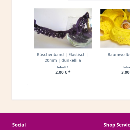
Rüschenband | Elastisch |
Baumwollbo
20mm | dunkellila
Inhalt
1
Inha
2,00 € *
3,00
Social
Shop Servi