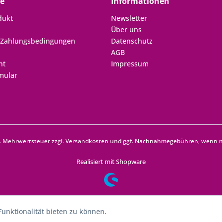
ce
Informationen
dukt
Newsletter
Über uns
 Zahlungsbedingungen
Datenschutz
AGB
ht
Impressum
mular
zl. Mehrwertsteuer zzgl.
Versandkosten
und ggf. Nachnahmegebühren, wenn ni
Realisiert mit Shopware
unktionalität bieten zu können.