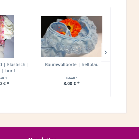
| Elastisch |
Baumwollborte | hellblau
Rüschenband
| bunt
20mm 
halt
1
Inhalt
1
I
0 € *
3,00 € *
2,