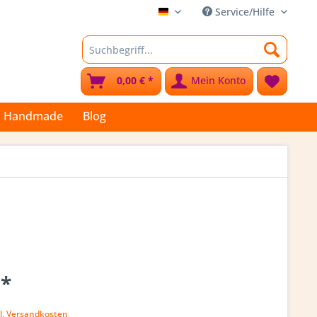
Service/Hilfe
Stoffkleks
0,00 € *
Mein Konto
Handmade
Blog
 *
l. Versandkosten