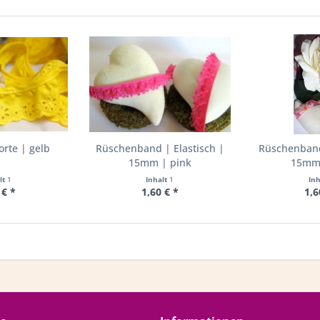
rte | gelb
Rüschenband | Elastisch |
Rüschenband 
15mm | pink
15mm 
lt
1
Inhalt
1
In
 € *
1,60 € *
1,6