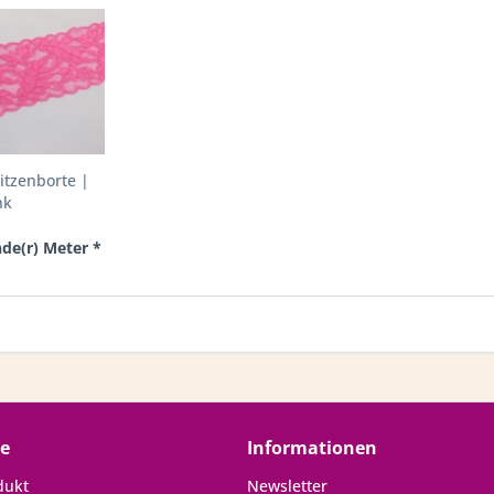
itzenborte |
nk
nde(r) Meter *
ce
Informationen
dukt
Newsletter