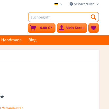
Service/Hilfe
Stoffkleks
0,00 € *
Mein Konto
Handmade
Blog
 *
l. Versandkosten