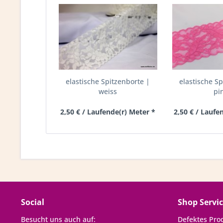
elastische Spitzenborte |
elastische Sp
weiss
pi
2,50 € / Laufende(r) Meter *
2,50 € / Laufe
Social
Shop Servi
Besucht uns auch auf:
Defektes Pro