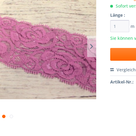
Sofort ver
Länge :
m
Sie können 
Vergleic
Artikel-Nr.: