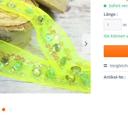
Sofort ver
Länge :
m
Sie können 
Vergleic
Artikel-Nr.: