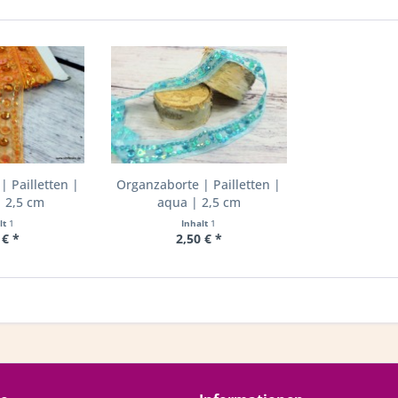
 Pailletten |
Organzaborte | Pailletten |
 2,5 cm
aqua | 2,5 cm
lt
1
Inhalt
1
 € *
2,50 € *