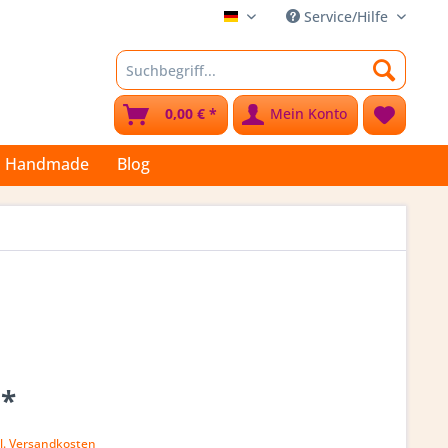
Service/Hilfe
Stoffkleks
0,00 € *
Mein Konto
Handmade
Blog
 *
l. Versandkosten