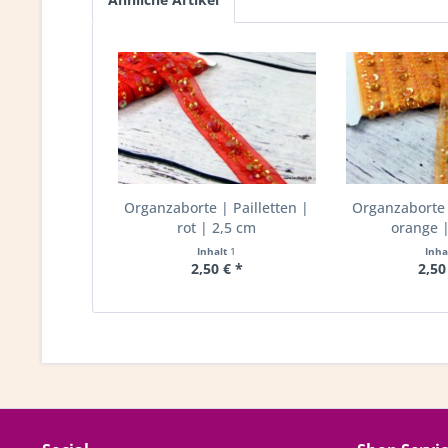
Organzaborte | Pailletten |
Organzaborte |
rot | 2,5 cm
orange |
Inhalt
1
Inha
2,50 € *
2,50