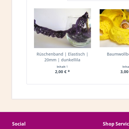
Rüschenband | Elastisch |
Baumwollbo
20mm | dunkellila
Inhalt
1
Inha
2,00 € *
3,00
Social
Shop Servi