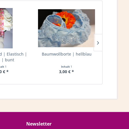
| Elastisch |
Baumwollborte | hellblau
Rüschenband
| bunt
20mm 
halt
1
Inhalt
1
I
0 € *
3,00 € *
2,
Newsletter