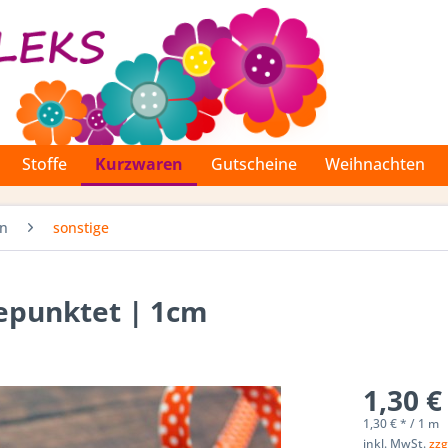
Stoffe
Kurzwaren
Gutscheine
Weihnachten
en
sonstige
gepunktet | 1cm
1,30 €
1,30 € * / 1 m
inkl. MwSt.
zzg