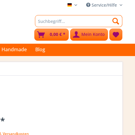
Service/Hilfe
Stoffkleks
0,00 € *
Mein Konto
Handmade
Blog
 *
l. Versandkosten