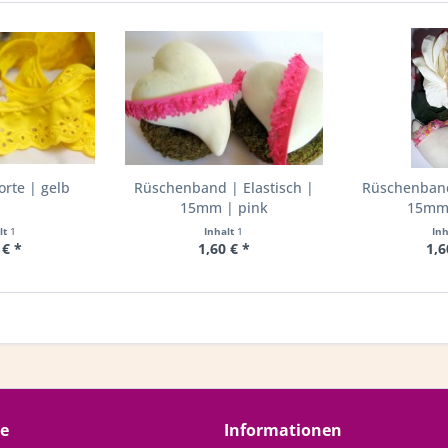
rte | gelb
Rüschenband | Elastisch |
Rüschenband 
15mm | pink
15mm 
lt
1
Inhalt
1
In
 € *
1,60 € *
1,6
ce
Informationen