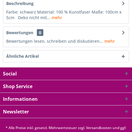
Beschreibung
Farbe: schwarz Material: 100 % Kunstfaser Maße: 100cm x
5cm Deko nicht mit...
mehr
Bewertungen
0
Bewertungen lesen, schreiben und diskutieren...
mehr
Ähnliche Artikel
Social
Shop Service
Informationen
Newsletter
* Alle Preise inkl. gesetzl. Mehrwertsteuer zzgl.
Versandkosten
und ggf.