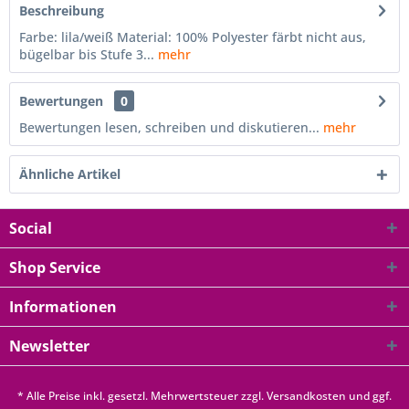
Beschreibung
Farbe: lila/weiß Material: 100% Polyester färbt nicht aus,
bügelbar bis Stufe 3...
mehr
Bewertungen
0
Bewertungen lesen, schreiben und diskutieren...
mehr
Ähnliche Artikel
Social
Shop Service
Informationen
Newsletter
* Alle Preise inkl. gesetzl. Mehrwertsteuer zzgl.
Versandkosten
und ggf.