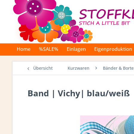
Home
%SALE%
Einlagen
Eigenproduktion
Übersicht
Kurzwaren
Bänder & Bort
Band | Vichy| blau/weiß