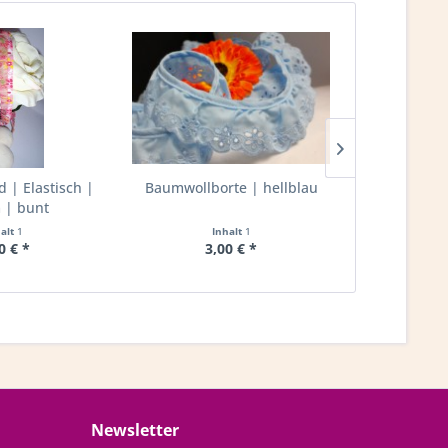
| Elastisch |
Baumwollborte | hellblau
Rüschenband
| bunt
20mm 
halt
1
Inhalt
1
I
0 € *
3,00 € *
2,
Newsletter