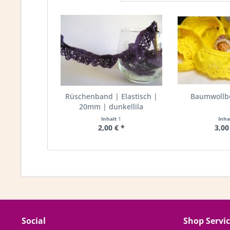
Rüschenband | Elastisch |
Baumwollbo
20mm | dunkellila
Inhalt
1
Inha
2,00 € *
3,00
Social
Shop Servi