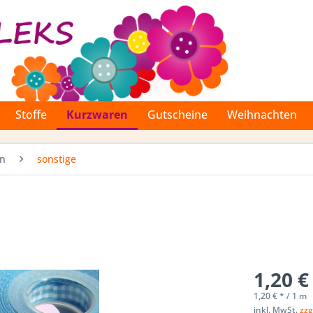
Stoffe
Kurzwaren
Gutscheine
Weihnachten
en
sonstige
1,20 €
1,20 € * / 1 m
inkl. MwSt.
zzg