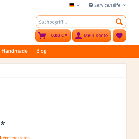
Service/Hilfe
Stoffkleks
0,00 € *
Mein Konto
Handmade
Blog
 *
l. Versandkosten