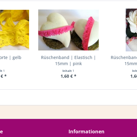
rte | gelb
Rüschenband | Elastisch |
Rüschenband 
15mm | pink
15mm 
lt
1
Inhalt
1
In
 € *
1,60 € *
1,6
ce
Informationen