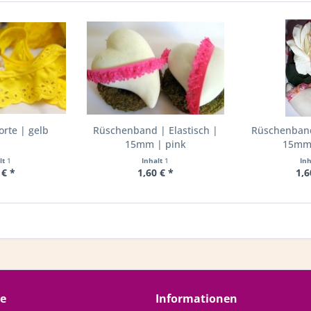
rte | gelb
Rüschenband | Elastisch |
Rüschenband 
15mm | pink
15mm 
lt
1
Inhalt
1
In
 € *
1,60 € *
1,6
ce
Informationen