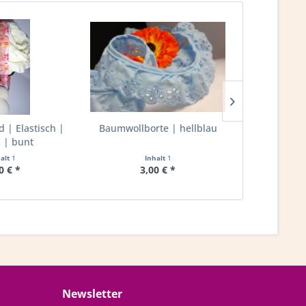
| Elastisch |
Baumwollborte | hellblau
Rüschenband
| bunt
20mm 
halt
1
Inhalt
1
I
0 € *
3,00 € *
2,
Newsletter