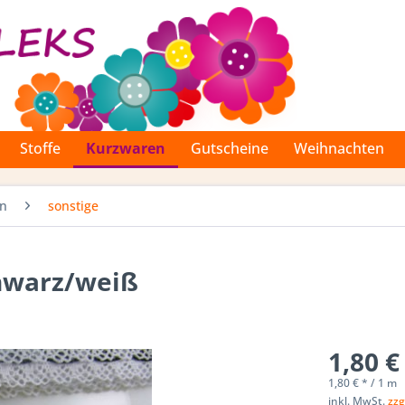
Stoffe
Kurzwaren
Gutscheine
Weihnachten
en
sonstige
chwarz/weiß
1,80 €
1,80 € * / 1 m
inkl. MwSt.
zzg