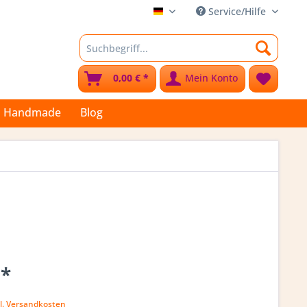
Service/Hilfe
Stoffkleks
0,00 € *
Mein Konto
Handmade
Blog
 *
l. Versandkosten