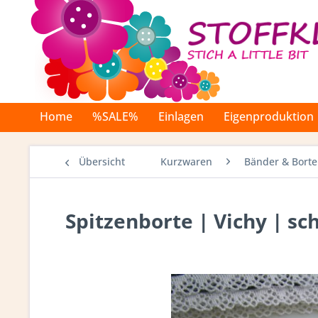
Home
%SALE%
Einlagen
Eigenproduktion
Übersicht
Kurzwaren
Bänder & Bort
Spitzenborte | Vichy | s