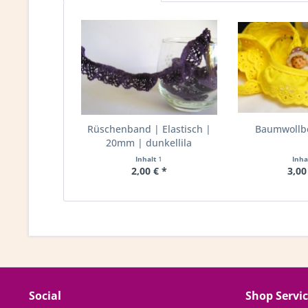
Rüschenband | Elastisch |
Baumwollbo
20mm | dunkellila
Inhalt
1
Inha
2,00 € *
3,00
Social
Shop Servi