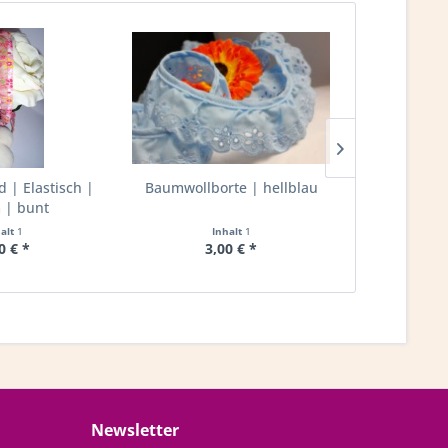
| Elastisch |
Baumwollborte | hellblau
Rüschenband
| bunt
20mm 
halt
1
Inhalt
1
I
0 € *
3,00 € *
2,
Newsletter