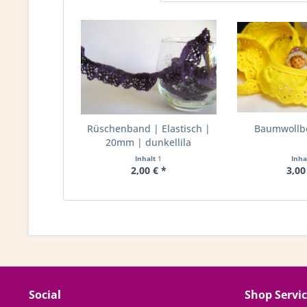
Rüschenband | Elastisch |
Baumwollbo
20mm | dunkellila
Inhalt
1
Inha
2,00 € *
3,00
Social
Shop Servi