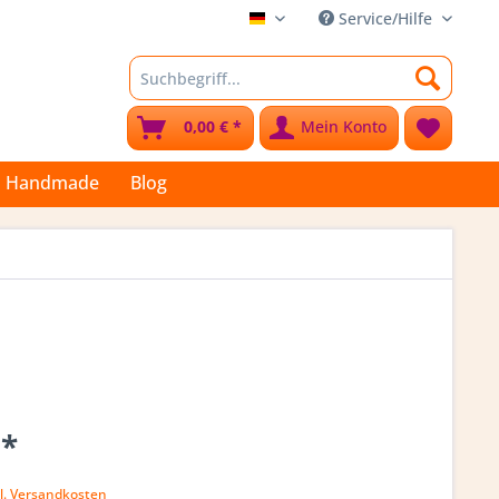
Service/Hilfe
Stoffkleks
0,00 € *
Mein Konto
Handmade
Blog
 *
l. Versandkosten