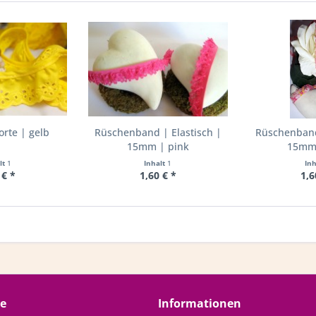
rte | gelb
Rüschenband | Elastisch |
Rüschenband 
15mm | pink
15mm 
lt
1
Inhalt
1
In
 € *
1,60 € *
1,6
ce
Informationen