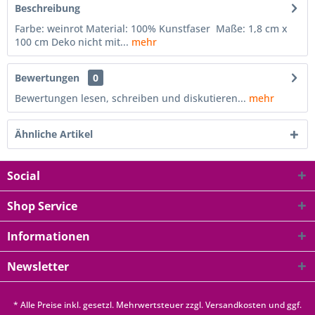
Beschreibung
Farbe: weinrot Material: 100% Kunstfaser Maße: 1,8 cm x
100 cm Deko nicht mit...
mehr
Bewertungen
0
Bewertungen lesen, schreiben und diskutieren...
mehr
Ähnliche Artikel
Social
Shop Service
Informationen
Newsletter
* Alle Preise inkl. gesetzl. Mehrwertsteuer zzgl.
Versandkosten
und ggf.