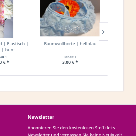
| Elastisch |
Baumwollborte | hellblau
Rüschenband
| bunt
20mm 
halt
1
Inhalt
1
I
0 € *
3,00 € *
2,
Newsletter
Abonnieren Sie den kostenlosen Stoffkleks
Newsletter und verpassen Sie keine Neuigkeit