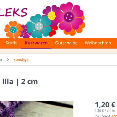
Stoffe
Kurzwaren
Gutscheine
Weihnachten
en
sonstige
lila | 2 cm
1,20 €
1,20 € * / 1 m
inkl. MwSt.
zzg