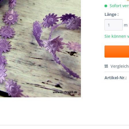
Sofort ver
Länge :
m
Sie können 
Vergleic
Artikel-Nr.: