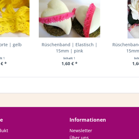
rte | gelb
Rüschenband | Elastisch |
Rüschenband 
15mm | pink
15mm 
lt
1
Inhalt
1
In
 € *
1,60 € *
1,6
ce
Informationen
dukt
Newsletter
Über uns