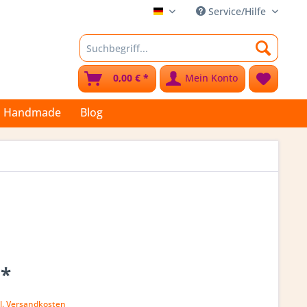
Service/Hilfe
Stoffkleks
0,00 € *
Mein Konto
Handmade
Blog
 *
l. Versandkosten