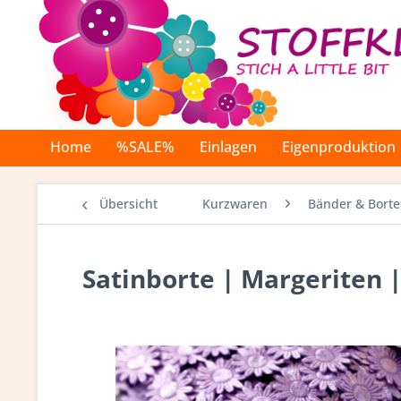
Home
%SALE%
Einlagen
Eigenproduktion
Übersicht
Kurzwaren
Bänder & Bort
Satinborte | Margeriten | 