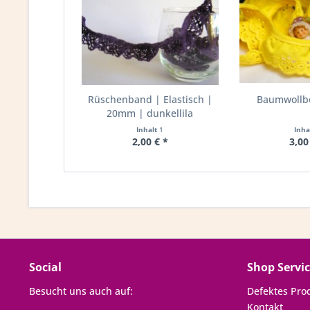
Rüschenband | Elastisch |
Baumwollbo
20mm | dunkellila
Inhalt
1
Inha
2,00 € *
3,00
Social
Shop Servi
Besucht uns auch auf:
Defektes Pro
Kontakt