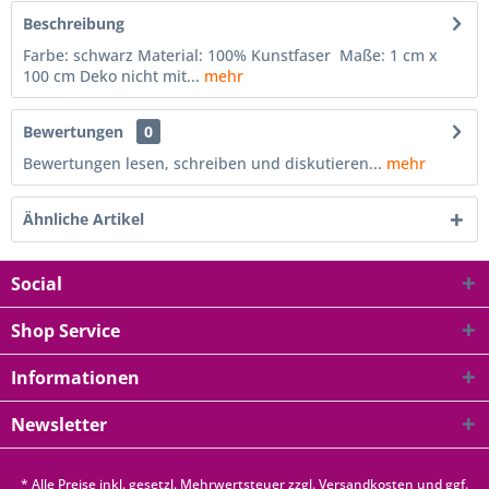
Beschreibung
Farbe: schwarz Material: 100% Kunstfaser Maße: 1 cm x
100 cm Deko nicht mit...
mehr
Bewertungen
0
Bewertungen lesen, schreiben und diskutieren...
mehr
Ähnliche Artikel
Social
Shop Service
Informationen
Newsletter
* Alle Preise inkl. gesetzl. Mehrwertsteuer zzgl.
Versandkosten
und ggf.