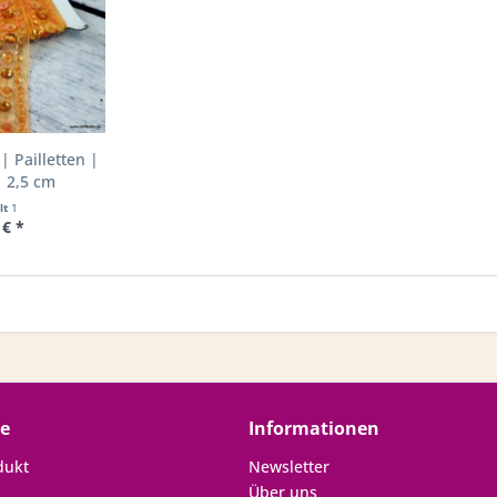
 Pailletten |
 2,5 cm
lt
1
 € *
ce
Informationen
dukt
Newsletter
Über uns