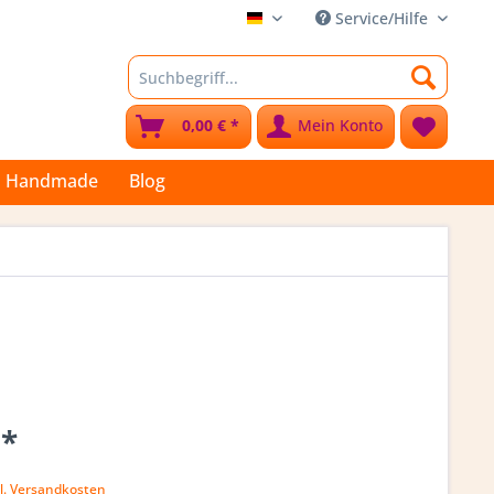
Service/Hilfe
Stoffkleks
0,00 € *
Mein Konto
Handmade
Blog
 *
l. Versandkosten