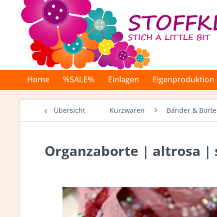
Home
%SALE%
Einlagen
Eigenproduktion
Übersicht
Kurzwaren
Bänder & Bort
Organzaborte | altrosa |