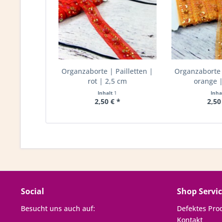
Organzaborte | Pailletten |
Organzaborte |
rot | 2,5 cm
orange |
Inhalt
1
Inha
2,50 € *
2,50
Social
Shop Servi
Besucht uns auch auf:
Defektes Pro
Kontakt