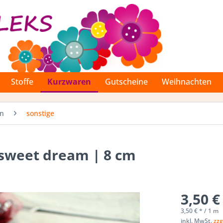
Stoffe
Kurzwaren
Gutscheine
Weihnachten
en
sonstige
 sweet dream | 8 cm
3,50 €
3,50 € * / 1 m
inkl. MwSt.
zzg