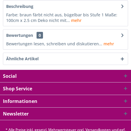
Beschreibung
Farbe: braun färbt nicht aus, bügelbar bis Stufe 1 Maße:
100cm x 2.5 cm Deko nicht mit...
mehr
Bewertungen
0
Bewertungen lesen, schreiben und diskutieren...
mehr
Ähnliche Artikel
Social
Shop Service
Informationen
Newsletter
* Alle Preise inkl. gesetzl. Mehrwertsteuer zzgl.
Versandkosten
und ggf.