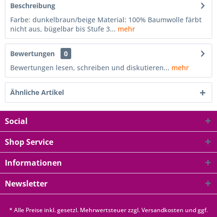
Beschreibung
Farbe: dunkelbraun/beige Material: 100% Baumwolle färbt
nicht aus, bügelbar bis Stufe 3...
mehr
Bewertungen
0
Bewertungen lesen, schreiben und diskutieren...
mehr
Ähnliche Artikel
Social
Shop Service
Informationen
Newsletter
* Alle Preise inkl. gesetzl. Mehrwertsteuer zzgl.
Versandkosten
und ggf.