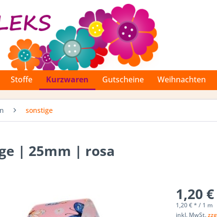
Stoffe
Kurzwaren
Gutscheine
Weihnachten
en
sonstige
ge | 25mm | rosa
1,20 €
1,20 € * / 1 m
inkl. MwSt.
zzg