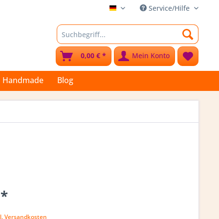
Service/Hilfe
Stoffkleks
0,00 € *
Mein Konto
Handmade
Blog
 *
l. Versandkosten