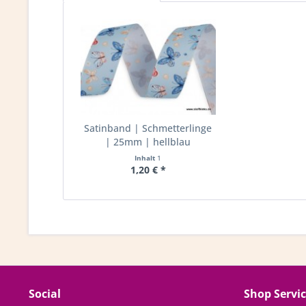
Satinband | Schmetterlinge
| 25mm | hellblau
Inhalt
1
1,20 € *
Social
Shop Servi