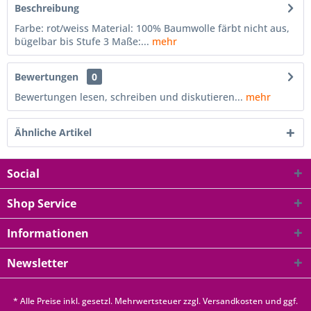
Beschreibung
Farbe: rot/weiss Material: 100% Baumwolle färbt nicht aus,
bügelbar bis Stufe 3 Maße:...
mehr
Bewertungen
0
Bewertungen lesen, schreiben und diskutieren...
mehr
Ähnliche Artikel
Social
Shop Service
Informationen
Newsletter
* Alle Preise inkl. gesetzl. Mehrwertsteuer zzgl.
Versandkosten
und ggf.