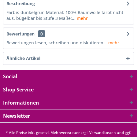
Beschreibung
Farbe: dunkelgrün Material: 100% Baumwolle färbt nicht
aus, bügelbar bis Stufe 3 Maße:...
mehr
Bewertungen
0
Bewertungen lesen, schreiben und diskutieren...
mehr
Ähnliche Artikel
Social
Shop Service
Informationen
Newsletter
* Alle Preise inkl. gesetzl. Mehrwertsteuer zzgl.
Versandkosten
und ggf.