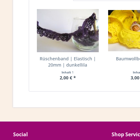
Rüschenband | Elastisch |
Baumwollbo
20mm | dunkellila
Inhalt
1
Inha
2,00 € *
3,00
Social
Shop Servi