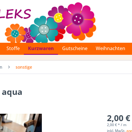
Stoffe
Kurzwaren
Gutscheine
Weihnachten
en
sonstige
 aqua
2,00 €
2,00 € * / m
inkl. MwSt.
zzg