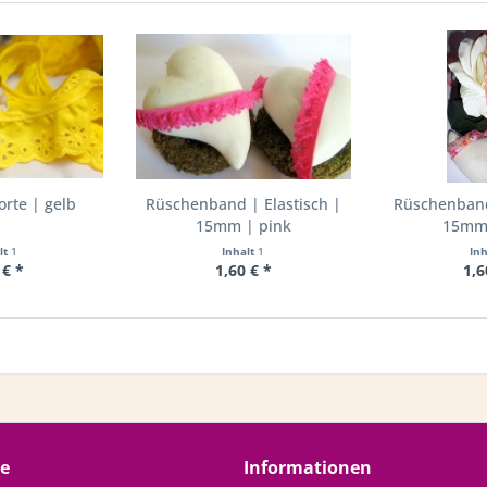
rte | gelb
Rüschenband | Elastisch |
Rüschenband 
15mm | pink
15mm 
lt
1
Inhalt
1
In
 € *
1,60 € *
1,6
ce
Informationen