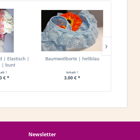
| Elastisch |
Baumwollborte | hellblau
Rüschenband
| bunt
20mm 
halt
1
Inhalt
1
I
0 € *
3,00 € *
2,
Newsletter