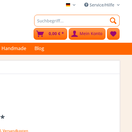
Service/Hilfe
Stoffkleks
0,00 € *
Mein Konto
Handmade
Blog
 *
l. Versandkosten