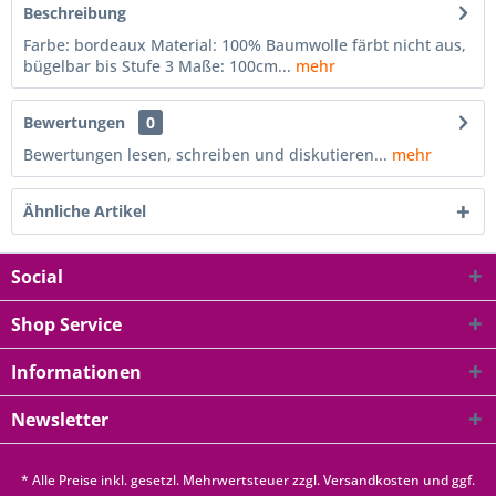
Beschreibung
Farbe: bordeaux Material: 100% Baumwolle färbt nicht aus,
bügelbar bis Stufe 3 Maße: 100cm...
mehr
Bewertungen
0
Bewertungen lesen, schreiben und diskutieren...
mehr
Ähnliche Artikel
Social
Shop Service
Informationen
Newsletter
* Alle Preise inkl. gesetzl. Mehrwertsteuer zzgl.
Versandkosten
und ggf.