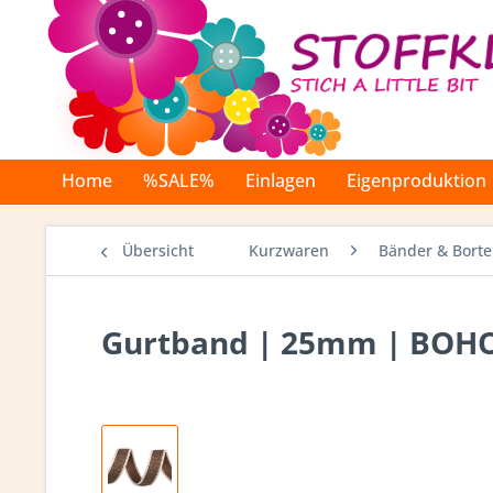
Home
%SALE%
Einlagen
Eigenproduktion
Übersicht
Kurzwaren
Bänder & Bort
Gurtband | 25mm | BOHO