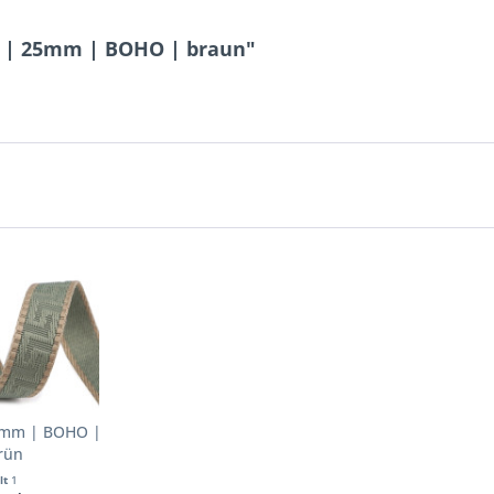
d | 25mm | BOHO | braun"
5mm | BOHO |
rün
lt
1