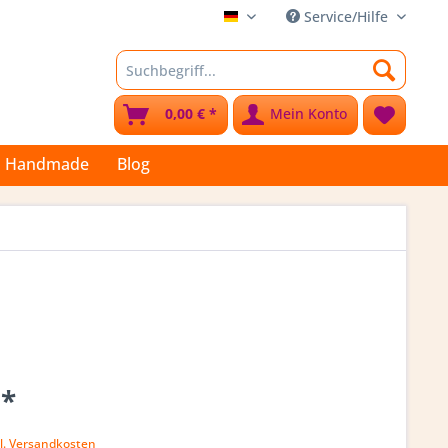
Service/Hilfe
Stoffkleks
0,00 € *
Mein Konto
Handmade
Blog
 *
l. Versandkosten