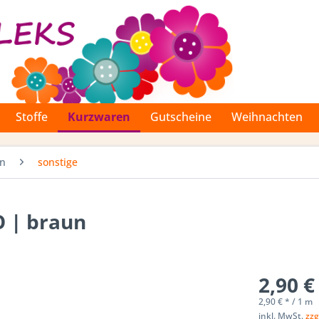
Stoffe
Kurzwaren
Gutscheine
Weihnachten
en
sonstige
 | braun
2,90 €
2,90 € * / 1 m
inkl. MwSt.
zzg