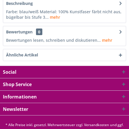
Beschreibung
Farbe: blau/weiß Material: 100% Kunstfaser färbt nicht aus,
bügelbar bis Stufe 3...
mehr
Bewertungen
0
Bewertungen lesen, schreiben und diskutieren...
mehr
Ähnliche Artikel
Social
Shop Service
Informationen
Newsletter
* Alle Preise inkl. gesetzl. Mehrwertsteuer zzgl.
Versandkosten
und ggf.