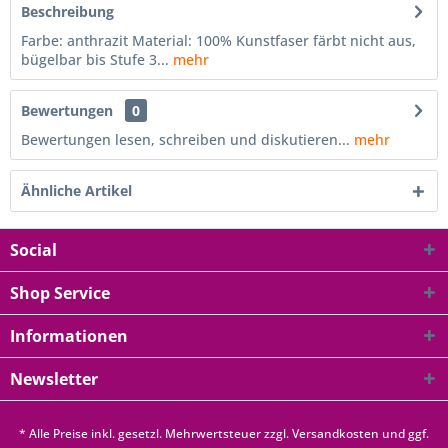
Beschreibung
Farbe: anthrazit Material: 100% Kunstfaser färbt nicht aus,
bügelbar bis Stufe 3...
mehr
Bewertungen
0
Bewertungen lesen, schreiben und diskutieren...
mehr
Ähnliche Artikel
Social
Shop Service
Informationen
Newsletter
* Alle Preise inkl. gesetzl. Mehrwertsteuer zzgl.
Versandkosten
und ggf.