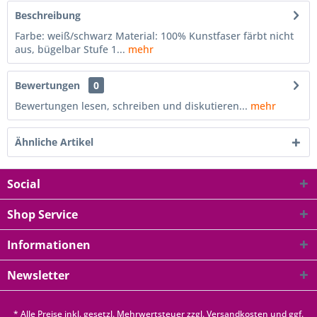
Beschreibung
Farbe: weiß/schwarz Material: 100% Kunstfaser färbt nicht
aus, bügelbar Stufe 1...
mehr
Bewertungen
0
Bewertungen lesen, schreiben und diskutieren...
mehr
Ähnliche Artikel
Social
Shop Service
Informationen
Newsletter
* Alle Preise inkl. gesetzl. Mehrwertsteuer zzgl.
Versandkosten
und ggf.