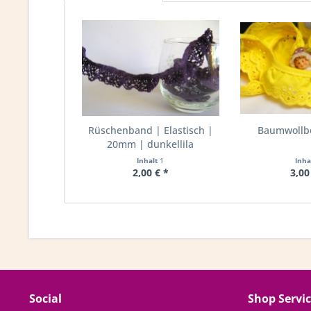
Rüschenband | Elastisch |
Baumwollbo
20mm | dunkellila
Inhalt
1
Inha
2,00 € *
3,00
Social
Shop Servi