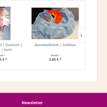
| Elastisch |
Baumwollborte | hellblau
Rüschenband
| bunt
20mm 
halt
1
Inhalt
1
I
0 € *
3,00 € *
2,
Newsletter