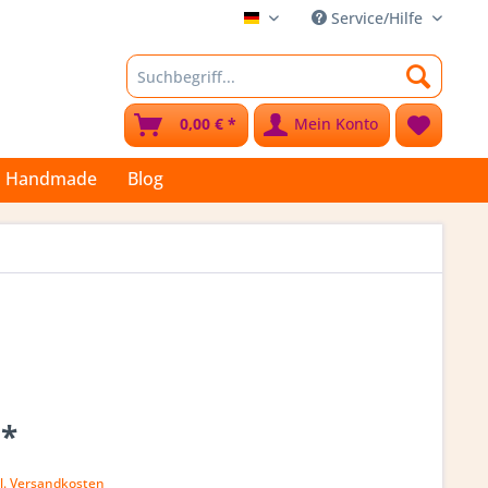
Service/Hilfe
Stoffkleks
0,00 € *
Mein Konto
Handmade
Blog
 *
l. Versandkosten