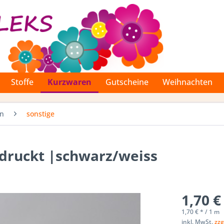
Stoffe
Kurzwaren
Gutscheine
Weihnachten
en
sonstige
edruckt |schwarz/weiss
1,70 €
1,70 € * / 1 m
inkl. MwSt.
zzg