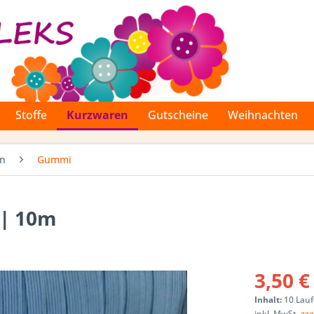
Stoffe
Kurzwaren
Gutscheine
Weihnachten
en
Gummi
 | 10m
3,50 €
Inhalt:
10 Lauf
inkl. MwSt.
zzg