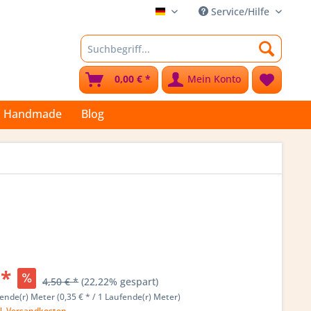
Service/Hilfe
Stoffkleks
0,00 € *
Mein Konto
Handmade
Blog
 *
4,50 € *
(22,22% gespart)
ende(r) Meter (0,35 € * / 1 Laufende(r) Meter)
l. Versandkosten