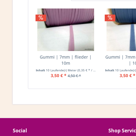
Gummi | 7mm | flieder |
Gummi | 7mm |
10m
| 
Inhalt
10 Laufende(r) Meter
(0,35 € * / 1 Laufende(r) Meter)
Inhalt
10 Laufende(r
3,50 € *
3,50 € *
4,50 € *
Social
Shop Servi