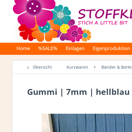
Home
%SALE%
Einlagen
Eigenproduktion
Übersicht
Kurzwaren
Bänder & Bort
Gummi | 7mm | hellblau