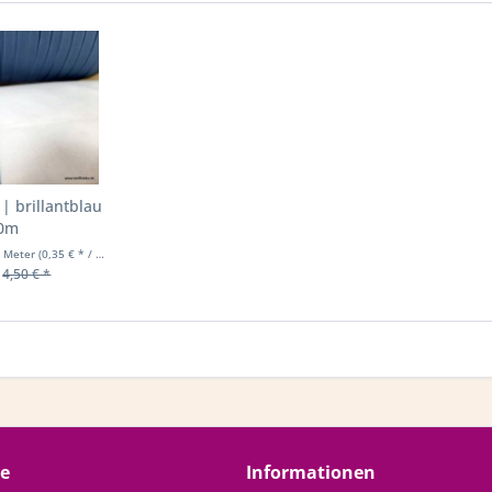
 brillantblau
10m
) Meter
(0,35 € * / 1 Laufende(r) Meter)
4,50 € *
ce
Informationen