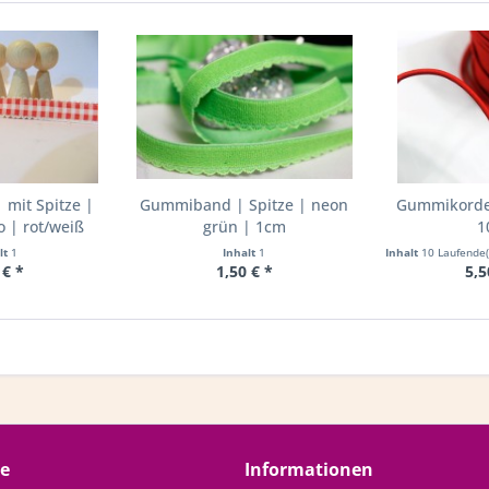
mit Spitze |
Gummiband | Spitze | neon
Gummikordel
 | rot/weiß
grün | 1cm
1
lt
1
Inhalt
1
Inhalt
10 Laufende
 € *
1,50 € *
5,5
ce
Informationen