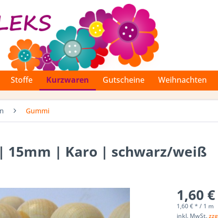
Stoffe
Kurzwaren
Gutscheine
Weihnachten
en
Gummi
| 15mm | Karo | schwarz/weiß
1,60 €
1,60 € * / 1 m
inkl. MwSt.
zzg