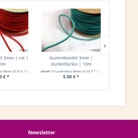
 3mm | rot |
Gummikordel 3mm |
Gummikorde
0m
dunkeltürkis | 10m
(r) Meter
(0,55 € * / 1 Laufende(r) Meter)
Inhalt
10 Laufende(r) Meter
(0,55 € * / 1 Laufende(r) Meter)
Inhalt
10 Laufend
0 € *
5,50 € *
5,
Newsletter