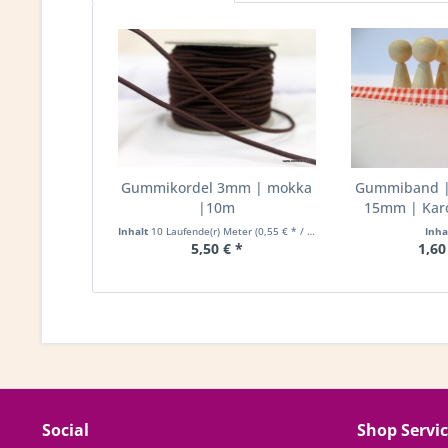
Gummikordel 3mm | mokka
Gummiband | 
|10m
15mm | Karo
Inhalt
10 Laufende(r) Meter
(0,55 € * / 1 Laufende(r) Meter)
Inha
5,50 € *
1,60
Social
Shop Servi