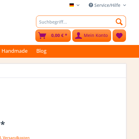
Service/Hilfe
Stoffkleks
0,00 € *
Mein Konto
Handmade
Blog
 *
l. Versandkosten