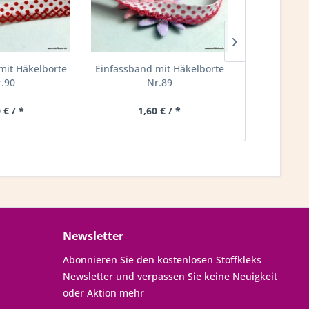
mit Häkelborte
Einfassband mit Häkelborte
Einfas
.90
Nr.89
 € / *
1,60 € / *
1,0
Newsletter
Abonnieren Sie den kostenlosen Stoffkleks
Newsletter und verpassen Sie keine Neuigkeit
oder Aktion mehr