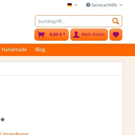
Service/Hilfe
Stoffkleks
0,00 € *
Mein Konto
Handmade
Blog
 *
l. Versandkosten