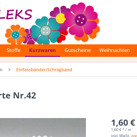
Stoffe
Kurzwaren
Gutscheine
Weihnachten
en
Einfassbänder/Schrägband
te Nr.42
1,60 €
1,60 € * / m
inkl. MwSt.
zzg