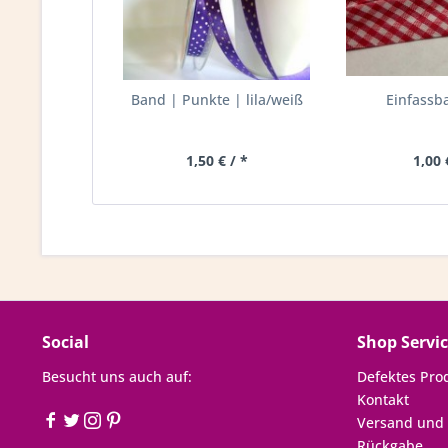
Band | Punkte | lila/weiß
Einfassb
1,50 € / *
1,00 
Social
Shop Servi
Besucht uns auch auf:
Defektes Pro
Kontakt
Versand und
Rückgabe