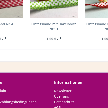
and Nr.4
Einfassband mit Häkelborte
Einfassband 
Nr.91
Nr
€ / *
1,60 € / *
1,60
ce
Informationen
dukt
Newsletter
Über uns
 Zahlungsbedingungen
Datenschutz
AGB