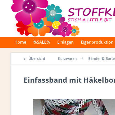
Home
%SALE%
Einlagen
Eigenproduktion
Übersicht
Kurzwaren
Bänder & Bort
Einfassband mit Häkelbor