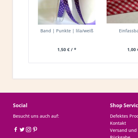
Band | Punkte | lila/weiß
Einfassb
1,50 € / *
1,00 
Social
Shop Servi
Besucht uns auch auf:
Defektes Pro
Kontakt
Versand und
Rückgabe