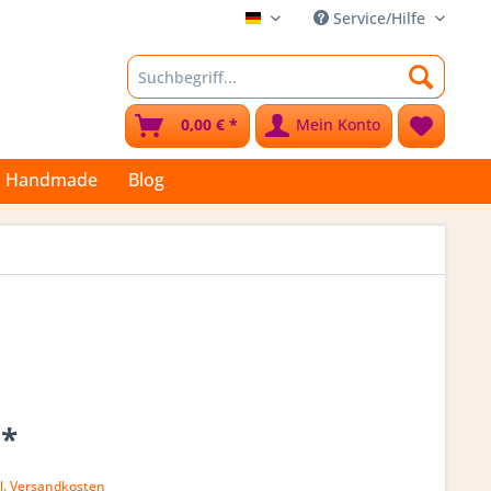
Service/Hilfe
Stoffkleks
0,00 € *
Mein Konto
Handmade
Blog
 *
l. Versandkosten