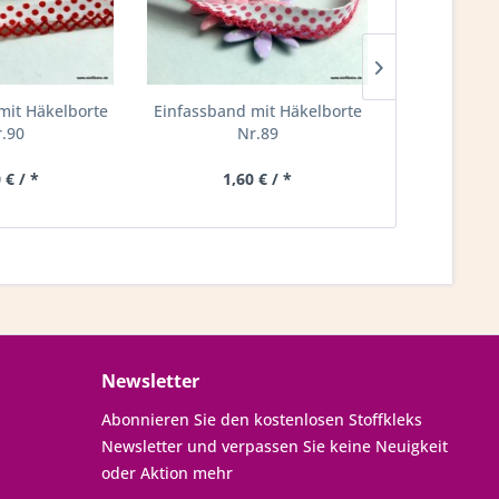
mit Häkelborte
Einfassband mit Häkelborte
Einfas
.90
Nr.89
 € / *
1,60 € / *
1,0
Newsletter
Abonnieren Sie den kostenlosen Stoffkleks
Newsletter und verpassen Sie keine Neuigkeit
oder Aktion mehr