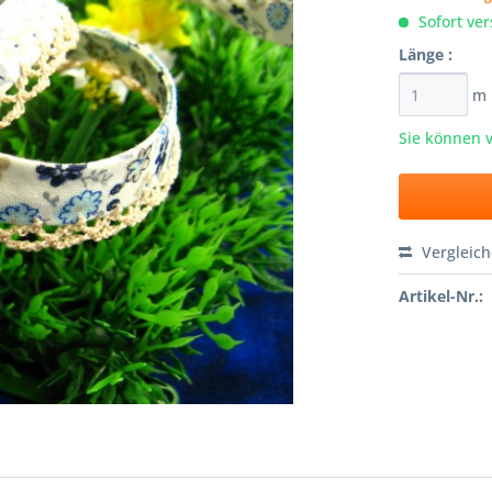
Sofort ver
Länge :
m
Sie können 
Vergleic
Artikel-Nr.: