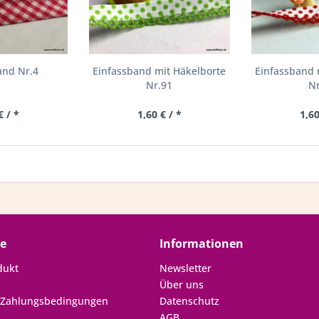
and Nr.4
Einfassband mit Häkelborte
Einfassband 
Nr.91
Nr
€ / *
1,60 € / *
1,60
ce
Informationen
dukt
Newsletter
Über uns
 Zahlungsbedingungen
Datenschutz
AGB