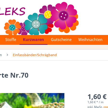
Stoffe
Kurzwaren
Gutscheine
Weihnachten
en
Einfassbänder/Schrägband
te Nr.70
1,60 €
1,60 € * / m
inkl. MwSt.
zzg