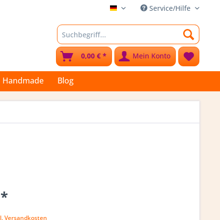
Service/Hilfe
Stoffkleks
0,00 € *
Mein Konto
Handmade
Blog
 *
l. Versandkosten