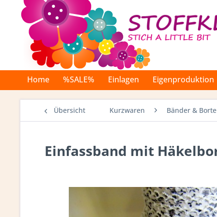
Home
%SALE%
Einlagen
Eigenproduktion
Übersicht
Kurzwaren
Bänder & Bort
Einfassband mit Häkelbor