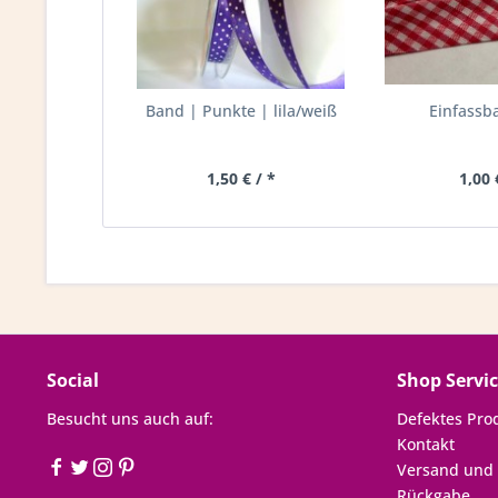
Band | Punkte | lila/weiß
Einfassb
1,50 € / *
1,00 
Social
Shop Servi
Besucht uns auch auf:
Defektes Pro
Kontakt
Versand und
Rückgabe