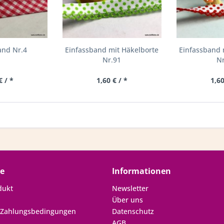
and Nr.4
Einfassband mit Häkelborte
Einfassband 
Nr.91
Nr
€ / *
1,60 € / *
1,60
ce
Informationen
dukt
Newsletter
Über uns
 Zahlungsbedingungen
Datenschutz
AGB