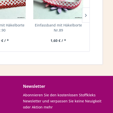
mit Häkelborte
Einfassband mit Häkelborte
Einfas
.90
Nr.89
 € / *
1,60 € / *
1,0
Newsletter
Abonnieren Sie den kostenlosen Stoffkleks
Newsletter und verpassen Sie keine Neuigkeit
oder Aktion mehr