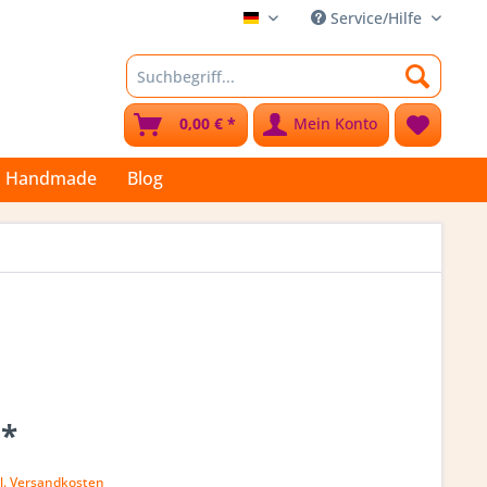
Service/Hilfe
Stoffkleks
0,00 € *
Mein Konto
Handmade
Blog
 *
l. Versandkosten