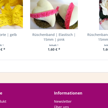
rte | gelb
Rüschenband | Elastisch |
Rüschenband 
15mm | pink
15mm 
lt
1
Inhalt
1
In
 € *
1,60 € *
1,6
ce
Informationen
dukt
Newsletter
Über uns