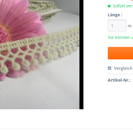
Sofort ver
Länge :
m
Sie können 
Vergleic
Artikel-Nr.: