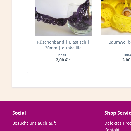
Rüschenband | Elastisch |
Baumwollbo
20mm | dunkellila
Inhalt
1
Inha
2,00 € *
3,00
Social
Shop Servi
Besucht uns auch auf:
Defektes Pro
Kontakt