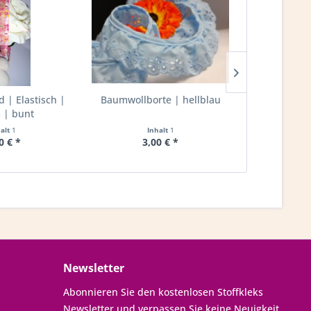
| Elastisch |
Baumwollborte | hellblau
Rüschenband
| bunt
20mm 
halt
1
Inhalt
1
I
0 € *
3,00 € *
2,
Newsletter
Abonnieren Sie den kostenlosen Stoffkleks
Newsletter und verpassen Sie keine Neuigkeit