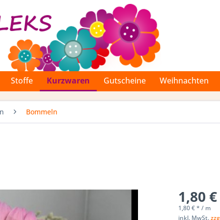
Stoffe
Kurzwaren
Gutscheine
Weihnachten
en
Bommeln
1,80 €
1,80 € * / m
inkl. MwSt.
zzg