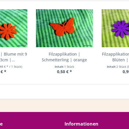
 | Blume mit 9
Filzapplikation |
Filzapplikati
3cm |...
Schmetterling | orange
Blüten |
,48 € * / 1 Stück)
Inhalt
1 Stück
Inhalt
2 Stück
(
 € *
0,50 € *
0,9
ce
Informationen