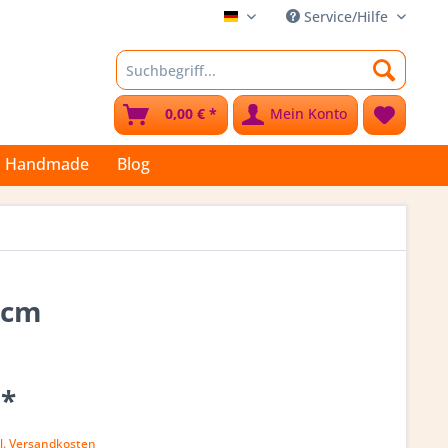
Service/Hilfe
Stoffkleks
0,00 € *
Mein Konto
Handmade
Blog
 cm
 *
k
l. Versandkosten