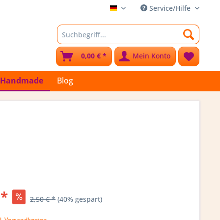
Service/Hilfe
Stoffkleks
0,00 € *
Mein Konto
Handmade
Blog
 *
2,50 € *
(40% gespart)
k
l. Versandkosten