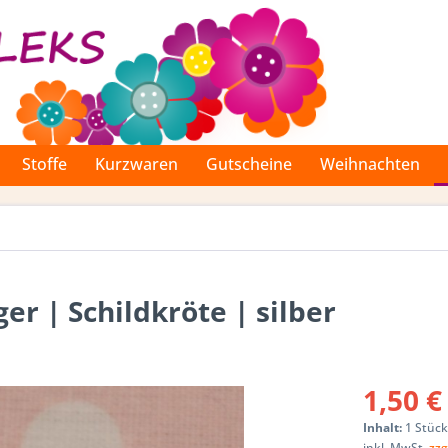
Stoffe
Kurzwaren
Gutscheine
Weihnachten
er | Schildkröte | silber
1,50 €
Inhalt:
1 Stüc
inkl. MwSt.
zzg