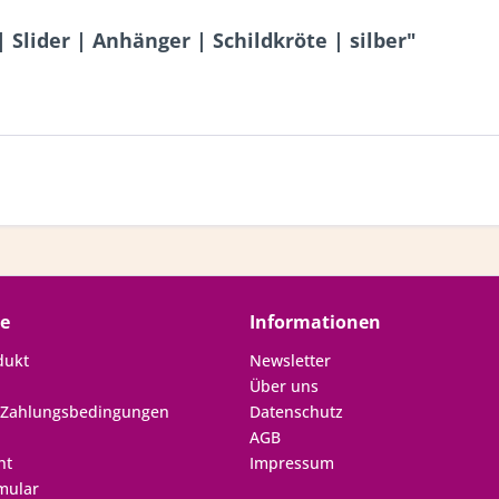
 Slider | Anhänger | Schildkröte | silber"
ce
Informationen
dukt
Newsletter
Über uns
 Zahlungsbedingungen
Datenschutz
AGB
ht
Impressum
mular