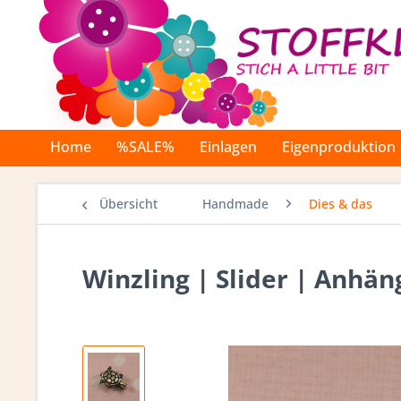
Home
%SALE%
Einlagen
Eigenproduktion
Übersicht
Handmade
Dies & das
Winzling | Slider | Anhäng