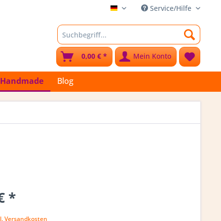
Service/Hilfe
Stoffkleks
0,00 € *
Mein Konto
Handmade
Blog
€ *
k
l. Versandkosten