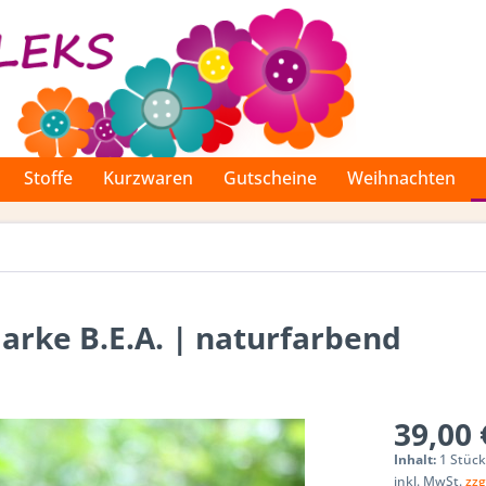
Stoffe
Kurzwaren
Gutscheine
Weihnachten
rke B.E.A. | naturfarbend
39,00 
Inhalt:
1 Stüc
inkl. MwSt.
zzg