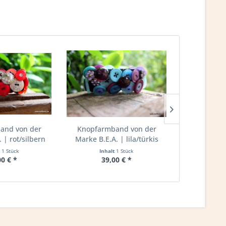
and von der
Knopfarmband von der
Knopfarm
 | rot/silbern
Marke B.E.A. | lila/türkis
Marke B.E.A
t
1 Stück
Inhalt
1 Stück
Inha
00 € *
39,00 € *
39