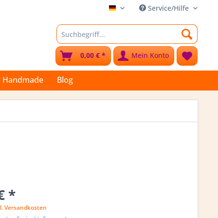
Service/Hilfe
Stoffkleks
0,00 € *
Mein Konto
Handmade
Blog
€ *
l. Versandkosten