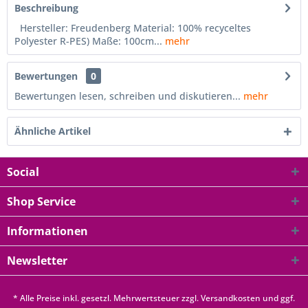
Beschreibung
Hersteller: Freudenberg Material: 100% recyceltes
Polyester R-PES) Maße: 100cm...
mehr
Bewertungen
0
Bewertungen lesen, schreiben und diskutieren...
mehr
Ähnliche Artikel
Social
Shop Service
Informationen
Newsletter
* Alle Preise inkl. gesetzl. Mehrwertsteuer zzgl.
Versandkosten
und ggf.